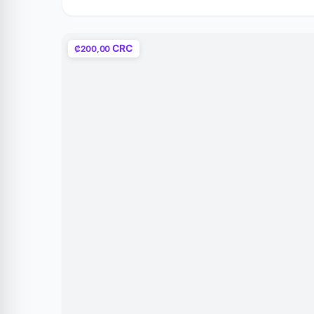
CRC
₡200,00