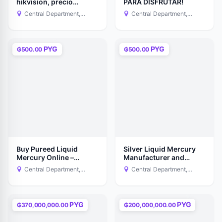
hikvision, precio
PARA DISFRUTAR!
negociable ☺️!
Central Department,
Central Department,
Paraguay
Paraguay
PYG
PYG
₲500.00
₲500.00
Buy Pureed Liquid
Silver Liquid Mercury
Mercury Online –
Manufacturer and
Worldwide Supplier of
Supplier in New York
Central Department,
Central Department,
High Purity Mercury
Paraguay
Paraguay
PYG
PYG
₲370,000,000.00
₲200,000,000.00