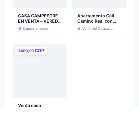
CASA CAMPESTRE
Apartamento Cali
EN VENTA – VEREDA
Camino Real con
DOIMA, LA MESA
vista a los
Cundinamarca,
Valle del Cauca,
(CUNDINAMARCA)
Farallones +
Colombia
Colombia
Parqueadero propio
COP
$600,00
Venta casa
Bogotá D.C., Colombia