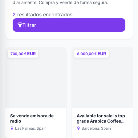
diariamente. Compra y vende de forma segura.
2
resultados encontrados
Filtrar
EUR
EUR
700,00 €
8.000,00 €
Se vende emisora de
Available for sale is top
radio
grade Arabica Coffee
Beans, Robusta Coffee
Las Palmas, Spain
Barcelona, Spain
Beans, Green Coffee
Beans